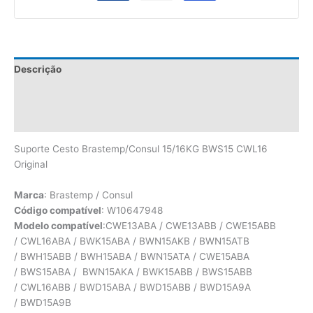
Descrição
Informação adicional
Avaliações (0)
Suporte Cesto Brastemp/Consul 15/16KG BWS15 CWL16
Original
Marca
: Brastemp / Consul
Código compatível
: W10647948
Modelo compatível
:CWE13ABA / CWE13ABB / CWE15ABB
/ CWL16ABA / BWK15ABA / BWN15AKB / BWN15ATB
/ BWH15ABB / BWH15ABA / BWN15ATA / CWE15ABA
/ BWS15ABA / BWN15AKA / BWK15ABB / BWS15ABB
/ CWL16ABB / BWD15ABA / BWD15ABB / BWD15A9A
/ BWD15A9B