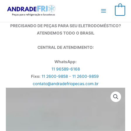
Ir
para
0
o
conteúdo
PRECISANDO DE PEÇAS PARA SEU ELETRODOMÉSTICO?
ATENDEMOS TODO O BRASIL
CENTRAL DE ATENDIMENTO:
WhatsApp:
11 96589-6168
Fixo:
11 2600-9858
–
11 2600-9859
contato@andradefriopecas.com.br