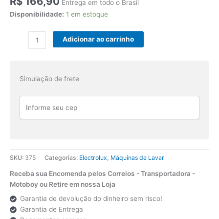
R$
166,90
Entrega em todo o Brasil
Disponibilidade:
1 em estoque
Placa
Adicionar ao carrinho
Controladora
Digital
Compatível
Simulação de frete
Com
Lavadora
Potência
LTC12
Bivolt
quantidade
SKU:
375
Categorias:
Electrolux
,
Máquinas de Lavar
Receba sua Encomenda pelos Correios - Transportadora -
Motoboy ou Retire em nossa Loja
Garantia de devolução do dinheiro sem risco!
Garantia de Entrega