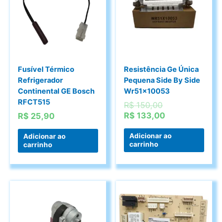
Fusível Térmico
Resistência Ge Única
Refrigerador
Pequena Side By Side
Continental GE Bosch
Wr51x10053
RFCT515
O
R$
150,00
preço
O
R$
133,00
R$
25,90
original
preço
era:
atual
Adicionar ao
Adicionar ao
carrinho
carrinho
R$ 150,00.
é:
R$ 133,00.