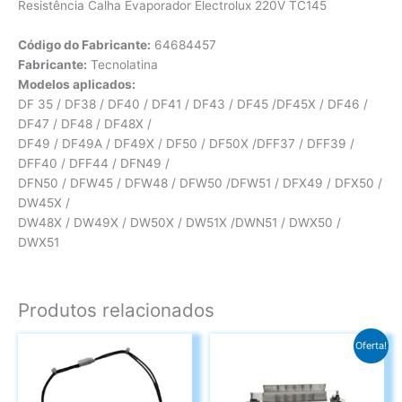
Resistência Calha Evaporador Electrolux 220V TC145
Código do Fabricante:
64684457
Fabricante:
Tecnolatina
Modelos aplicados:
DF 35 / DF38 / DF40 / DF41 / DF43 / DF45 /DF45X / DF46 /
DF47 / DF48 / DF48X /
DF49 / DF49A / DF49X / DF50 / DF50X /DFF37 / DFF39 /
DFF40 / DFF44 / DFN49 /
DFN50 / DFW45 / DFW48 / DFW50 /DFW51 / DFX49 / DFX50 /
DW45X /
DW48X / DW49X / DW50X / DW51X /DWN51 / DWX50 /
DWX51
Produtos relacionados
Oferta!