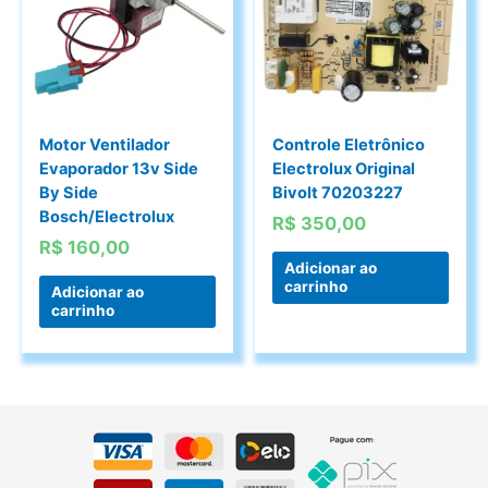
Motor Ventilador
Controle Eletrônico
Evaporador 13v Side
Electrolux Original
By Side
Bivolt 70203227
Bosch/Electrolux
R$
350,00
R$
160,00
Adicionar ao
carrinho
Adicionar ao
carrinho