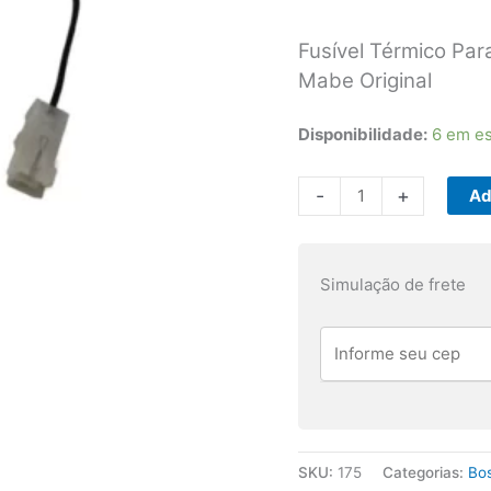
Fusível Térmico Par
Mabe Original
Disponibilidade:
6 em e
Fusível
-
+
Ad
Térmico
Refrigerador
Continental
Simulação de frete
GE
Bosch
RFCT515
quantidade
SKU:
175
Categorias:
Bo