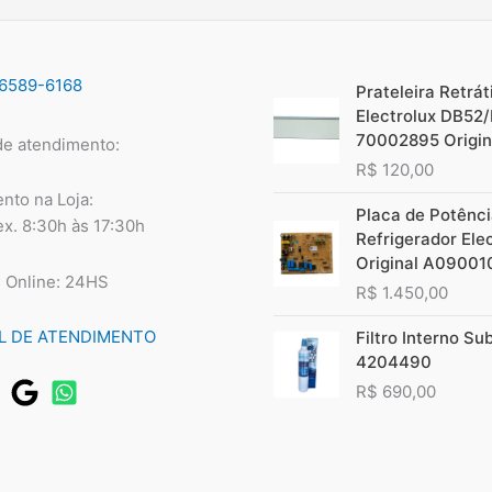
96589-6168
Prateleira Retráti
Electrolux DB52
70002895 Origin
de atendimento:
R$
120,00
nto na Loja:
Placa de Potênc
ex. 8:30h às 17:30h
Refrigerador Ele
Original A09001
 Online: 24HS
R$
1.450,00
L DE ATENDIMENTO
Filtro Interno Su
4204490
R$
690,00