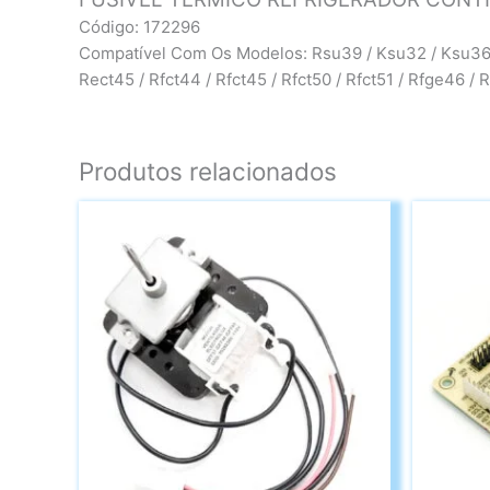
Código: 172296
Compatível Com Os Modelos: Rsu39 / Ksu32 / Ksu36 
Rect45 / Rfct44 / Rfct45 / Rfct50 / Rfct51 / Rfge46 
Produtos relacionados