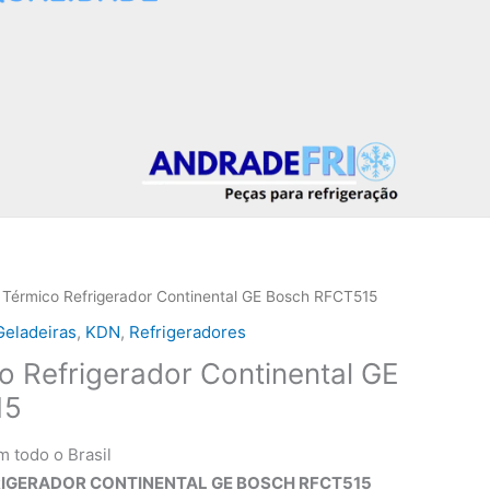
l Térmico Refrigerador Continental GE Bosch RFCT515
Geladeiras
,
KDN
,
Refrigeradores
co Refrigerador Continental GE
15
m todo o Brasil
RIGERADOR CONTINENTAL GE BOSCH RFCT515