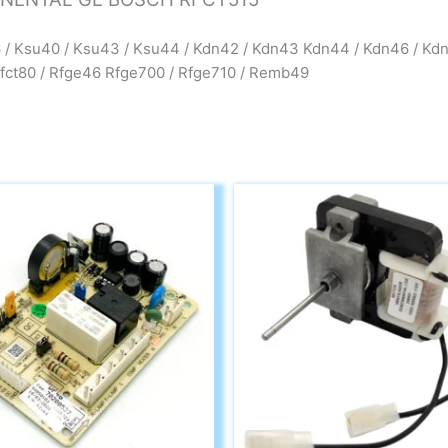
/ Ksu40 / Ksu43 / Ksu44 / Kdn42 / Kdn43 Kdn44 / Kdn46 / Kdn
/ Rfct80 / Rfge46 Rfge700 / Rfge710 / Remb49