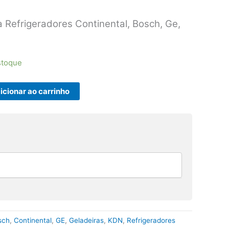
a Refrigeradores Continental, Bosch, Ge,
stoque
icionar ao carrinho
sch
,
Continental
,
GE
,
Geladeiras
,
KDN
,
Refrigeradores