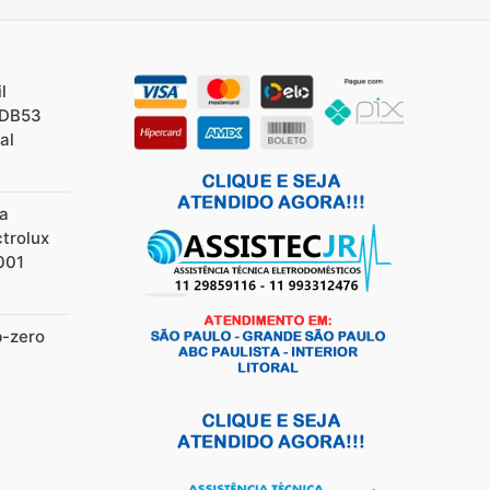
l
/DB53
al
ia
ctrolux
001
b-zero