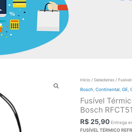
Início
/
Geladeiras
/ Fusíve
Bosch
,
Continental
,
GE
,
Fusível Térmi
Bosch RFCT5
R$
25,90
Entrega e
FUSÍVEL TÉRMICO REF