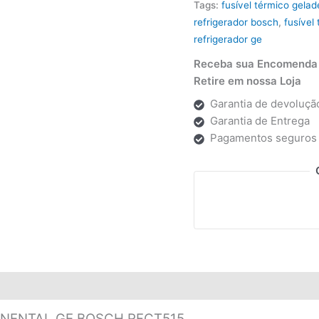
Tags:
fusível térmico gelad
refrigerador bosch
,
fusível
refrigerador ge
Receba sua Encomenda p
Retire em nossa Loja
Garantia de devolução
Garantia de Entrega
Pagamentos seguros
INENTAL GE BOSCH RFCT515