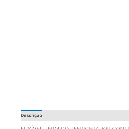
Descrição
Informação adicional
Avaliações (0)
FUSÍVEL TÉRMICO REFRIGERADOR CONT