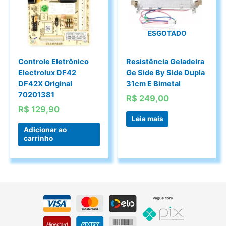
ESGOTADO
Controle Eletrônico
Resistência Geladeira
Electrolux DF42
Ge Side By Side Dupla
DF42X Original
31cm E Bimetal
70201381
R$
249,00
R$
129,90
Leia mais
Adicionar ao
carrinho