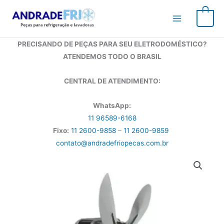
Ir
para
0
o
conteúdo
PRECISANDO DE PEÇAS PARA SEU ELETRODOMÉSTICO?
ATENDEMOS TODO O BRASIL
CENTRAL DE ATENDIMENTO:
WhatsApp:
11 96589-6168
Fixo:
11 2600-9858
–
11 2600-9859
contato@andradefriopecas.com.br