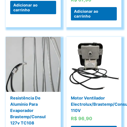
Adicionar ao
carrinho
Adicionar ao
carrinho
Resistência De
Motor Ventilador
Alumínio Para
Electrolux/Brastemp/Cons
Evaporador
110V
Brastemp/Consul
R$
96,90
127v TC108