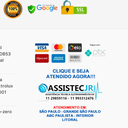
l
/DB53
al
ia
ctrolux
001
b-zero