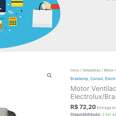
Início
/
Geladeiras
/ Motor 
Brastemp
,
Consul
,
Elect
Motor Ventila
Electrolux/B
R$
72,20
Entrega em
Disponibilidade:
3 em e