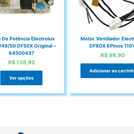
a De Potência Electrolux
Motor Ventilador Elect
49/50 DF50X Original –
DF80X 6Pinos 110
64500437
R$
98,90
R$
138,90
Adicionar ao carrinh
Este
Ver opções
produto
tem
várias
variantes.
As
opções
podem
ser