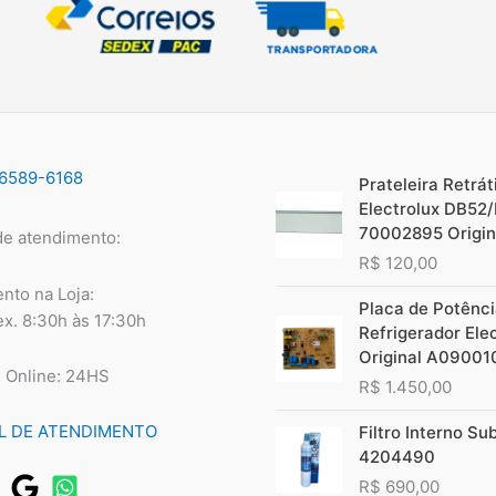
escolhidas
na
página
do
produto
96589-6168
Prateleira Retráti
Electrolux DB52
70002895 Origin
de atendimento:
R$
120,00
nto na Loja:
Placa de Potênc
ex. 8:30h às 17:30h
Refrigerador Ele
Original A09001
 Online: 24HS
R$
1.450,00
L DE ATENDIMENTO
Filtro Interno Su
4204490
R$
690,00