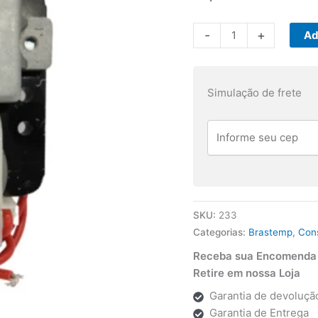
Motor
-
+
Ad
Ventilador
Electrolux/Brastemp/Co
220V
Simulação de frete
quantidade
SKU:
233
Categorias:
Brastemp
,
Con
Receba sua Encomenda p
Retire em nossa Loja
Garantia de devolução
Garantia de Entrega