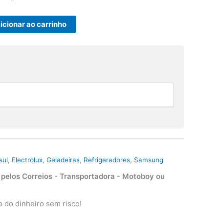
icionar ao carrinho
nsul/Samsung
sul
,
Electrolux
,
Geladeiras
,
Refrigeradores
,
Samsung
elos Correios - Transportadora - Motoboy ou
 do dinheiro sem risco!