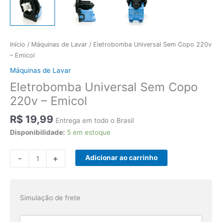
Início
/
Máquinas de Lavar
/ Eletrobomba Universal Sem Copo 220v
– Emicol
Máquinas de Lavar
Eletrobomba Universal Sem Copo
220v – Emicol
R$
19,99
Entrega em todo o Brasil
Disponibilidade:
5 em estoque
Eletrobomba
-
+
Adicionar ao carrinho
Universal
Sem
Copo
Simulação de frete
220v
-
Emicol