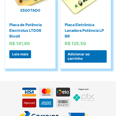
ESGOTADO
Placa de Potência
Placa Eletrônica
Electrolux LTD06
Lavadora Potência LP
Bivolt
BR
R$
141,90
R$
125,50
Leia mais
Adicionar ao
carrinho