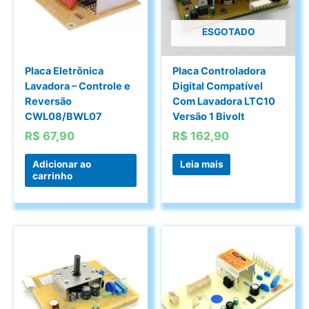
ESGOTADO
Placa Eletrônica
Placa Controladora
Lavadora – Controle e
Digital Compatível
Reversão
Com Lavadora LTC10
CWL08/BWL07
Versão 1 Bivolt
R$
67,90
R$
162,90
Adicionar ao
Leia mais
carrinho