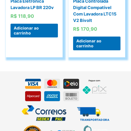
Placa Eletrônica
Placa Controlada
Lavadora LP BR 220v
Digital Compatível
Com Lavadora LTC15
R$
118,90
V2 Bivolt
Adicionar ao
R$
170,90
carrinho
Adicionar ao
carrinho