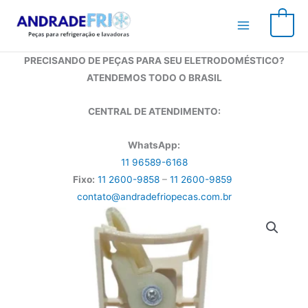
Ir
para
0
o
conteúdo
PRECISANDO DE PEÇAS PARA SEU ELETRODOMÉSTICO?
ATENDEMOS TODO O BRASIL
CENTRAL DE ATENDIMENTO:
WhatsApp:
11 96589-6168
Fixo:
11 2600-9858
–
11 2600-9859
contato@andradefriopecas.com.br