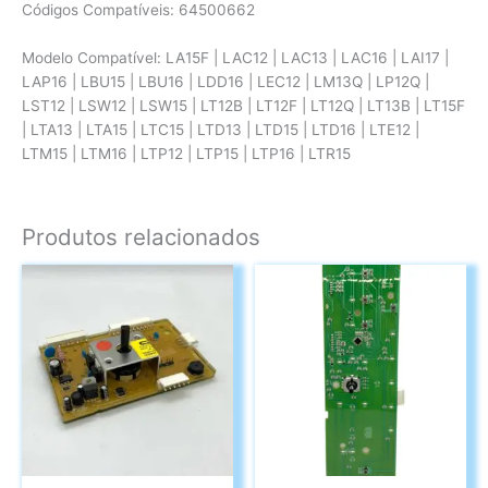
Códigos Compatíveis: 64500662
Modelo Compatível: LA15F | LAC12 | LAC13 | LAC16 | LAI17 |
LAP16 | LBU15 | LBU16 | LDD16 | LEC12 | LM13Q | LP12Q |
LST12 | LSW12 | LSW15 | LT12B | LT12F | LT12Q | LT13B | LT15F
| LTA13 | LTA15 | LTC15 | LTD13 | LTD15 | LTD16 | LTE12 |
LTM15 | LTM16 | LTP12 | LTP15 | LTP16 | LTR15
Produtos relacionados