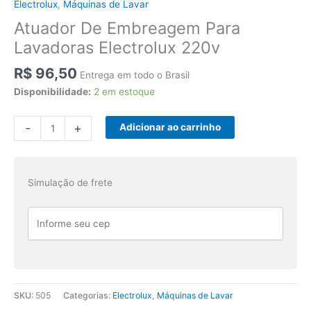
Electrolux
,
Máquinas de Lavar
Atuador De Embreagem Para
Lavadoras Electrolux 220v
R$
96,50
Entrega em todo o Brasil
Disponibilidade:
2 em estoque
Atuador
-
+
Adicionar ao carrinho
De
Embreagem
Para
Simulação de frete
Lavadoras
Electrolux
220v
quantidade
SKU:
505
Categorias:
Electrolux
,
Máquinas de Lavar