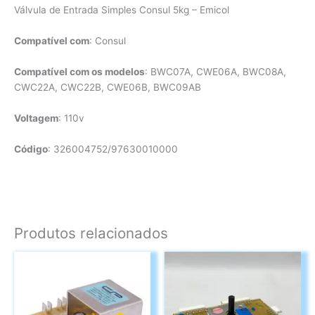
Válvula de Entrada Simples Consul 5kg – Emicol
Compatível com
: Consul
Compatível com os modelos
: BWC07A, CWE06A, BWC08A,
CWC22A, CWC22B, CWE06B, BWC09AB
Voltagem
: 110v
Código
: 326004752/97630010000
Produtos relacionados