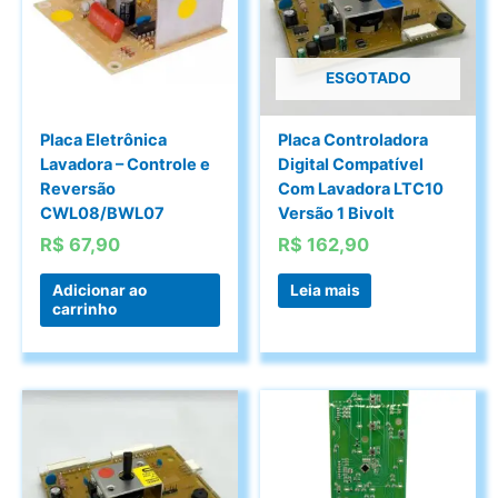
ESGOTADO
Placa Eletrônica
Placa Controladora
Lavadora – Controle e
Digital Compatível
Reversão
Com Lavadora LTC10
CWL08/BWL07
Versão 1 Bivolt
R$
67,90
R$
162,90
Adicionar ao
Leia mais
carrinho