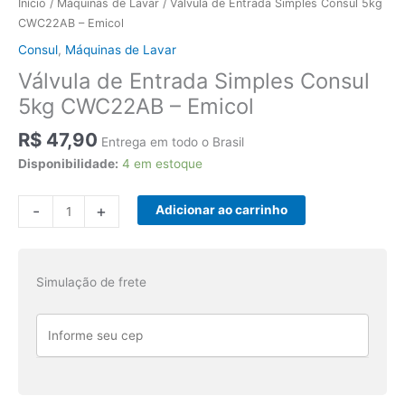
Início
/
Máquinas de Lavar
/ Válvula de Entrada Simples Consul 5kg
CWC22AB – Emicol
Consul
,
Máquinas de Lavar
Válvula de Entrada Simples Consul
5kg CWC22AB – Emicol
R$
47,90
Entrega em todo o Brasil
Disponibilidade:
4 em estoque
Válvula
-
+
Adicionar ao carrinho
de
Entrada
Simples
Simulação de frete
Consul
5kg
CWC22AB
-
Emicol
quantidade