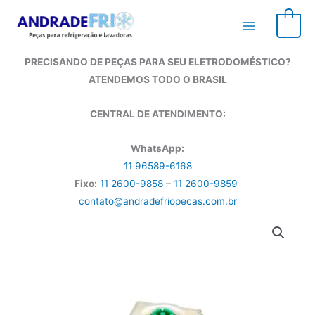
Ir
para
0
o
conteúdo
PRECISANDO DE PEÇAS PARA SEU ELETRODOMÉSTICO?
ATENDEMOS TODO O BRASIL
CENTRAL DE ATENDIMENTO:
WhatsApp:
11 96589-6168
Fixo:
11 2600-9858
–
11 2600-9859
contato@andradefriopecas.com.br