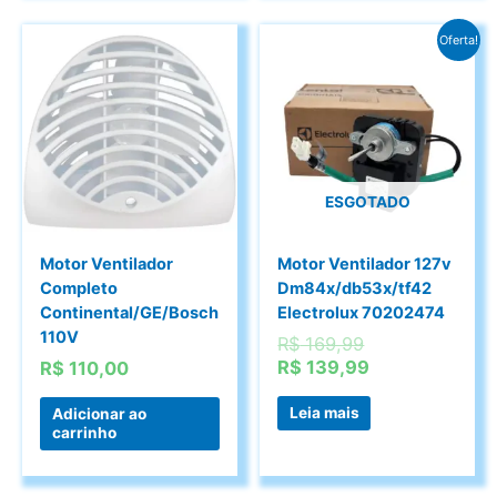
Oferta!
ESGOTADO
Motor Ventilador
Motor Ventilador 127v
Completo
Dm84x/db53x/tf42
Continental/GE/Bosch
Electrolux 70202474
110V
O
R$
169,99
preço
O
R$
139,99
R$
110,00
original
preço
era:
atual
Leia mais
Adicionar ao
carrinho
R$ 169,99.
é:
R$ 139,99.