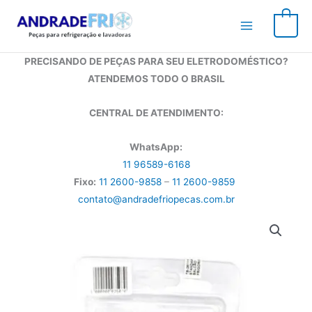
Ir
para
0
o
conteúdo
PRECISANDO DE PEÇAS PARA SEU ELETRODOMÉSTICO?
ATENDEMOS TODO O BRASIL
CENTRAL DE ATENDIMENTO:
WhatsApp:
11 96589-6168
Fixo:
11 2600-9858
–
11 2600-9859
contato@andradefriopecas.com.br