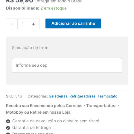
R$
59,90
Entrega em todo o Brasil
Disponibilidade:
2 em estoque
Termostato
-
+
Adicionar ao carrinho
TB26111
RC15000-
2P
Simulação de frete
Universal
Bulbo
Longo
Emicol
quantidade
SKU:
546
Categorias:
Geladeiras
,
Refrigeradores
,
Tesmostato
Receba sua Encomenda pelos Correios - Transportadora -
Motoboy ou Retire em nossa Loja
Garantia de devolução do dinheiro sem risco!
Garantia de Entrega