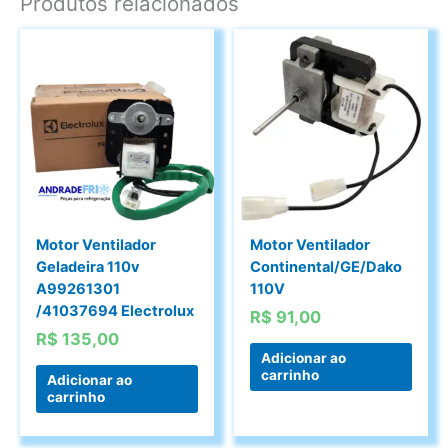
Produtos relacionados
Motor Ventilador
Motor Ventilador
Geladeira 110v
Continental/GE/Dako
A99261301
110V
/41037694 Electrolux
R$
91,00
R$
135,00
Adicionar ao
carrinho
Adicionar ao
carrinho