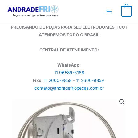
Ir
para
0
o
conteúdo
PRECISANDO DE PEÇAS PARA SEU ELETRODOMÉSTICO?
ATENDEMOS TODO O BRASIL
CENTRAL DE ATENDIMENTO:
WhatsApp:
11 96589-6168
Fixo:
11 2600-9858
–
11 2600-9859
contato@andradefriopecas.com.br