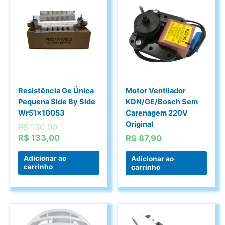
Resistência Ge Única
Motor Ventilador
Pequena Side By Side
KDN/GE/Bosch Sem
Wr51x10053
Carenagem 220V
Original
O
R$
150,00
preço
O
R$
133,00
R$
87,90
original
preço
era:
atual
Adicionar ao
Adicionar ao
carrinho
carrinho
R$ 150,00.
é:
R$ 133,00.