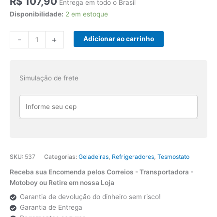
R$
107,90
Entrega em todo o Brasil
Disponibilidade:
2 em estoque
Termostato
-
+
Adicionar ao carrinho
RC43048-
2P
Metalfrio
Simulação de frete
-
Robertshaw
quantidade
SKU:
537
Categorias:
Geladeiras
,
Refrigeradores
,
Tesmostato
Receba sua Encomenda pelos Correios - Transportadora -
Motoboy ou Retire em nossa Loja
Garantia de devolução do dinheiro sem risco!
Garantia de Entrega