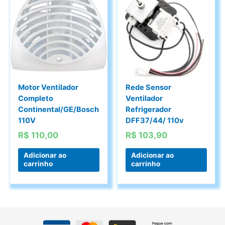
Motor Ventilador
Rede Sensor
Completo
Ventilador
Continental/GE/Bosch
Refrigerador
110V
DFF37/44/ 110v
R$
110,00
R$
103,90
Adicionar ao
Adicionar ao
carrinho
carrinho