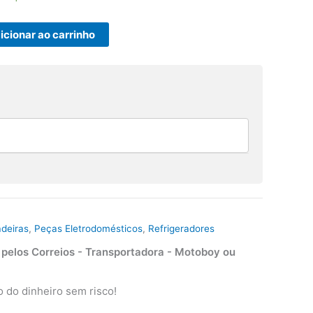
icionar ao carrinho
adeiras
,
Peças Eletrodomésticos
,
Refrigeradores
elos Correios - Transportadora - Motoboy ou
 do dinheiro sem risco!