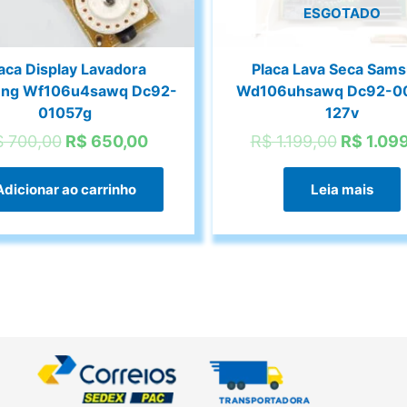
ESGOTADO
aca Display Lavadora
Placa Lava Seca Sam
ng Wf106u4sawq Dc92-
Wd106uhsawq Dc92-0
01057g
127v
O
O
O
$
700,00
R$
650,00
R$
1.199,00
R$
1.099
preço
preço
preço
original
atual
original
Adicionar ao carrinho
Leia mais
era:
é:
era:
R$ 700,00.
R$ 650,00.
R$ 1.199