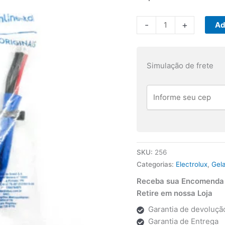
Rede
-
+
Ad
Bimetal/Fusível
Electrolux
DF34A40
Simulação de frete
Original
quantidade
SKU:
256
Categorias:
Electrolux
,
Gel
Receba sua Encomenda p
Retire em nossa Loja
Garantia de devolução
Garantia de Entrega