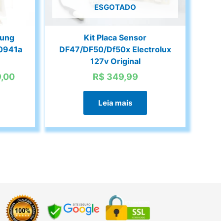
ESGOTADO
sung
Kit Placa Sensor
0941a
DF47/DF50/Df50x Electrolux
127v Original
O
,00
R$
349,99
preço
atual
Leia mais
é:
,00.
R$ 1.099,00.