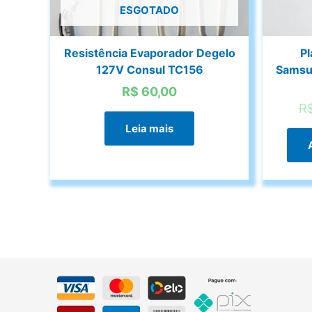
ESGOTADO
Resistência Evaporador Degelo
Pl
127V Consul TC156
Samsu
R$
60,00
R
Leia mais