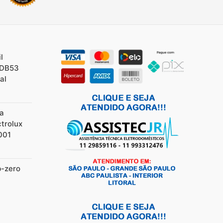
l
/DB53
al
ia
ctrolux
001
b-zero