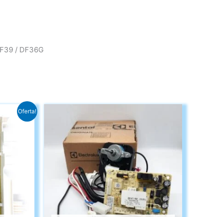
DF39 / DF36G
Oferta!