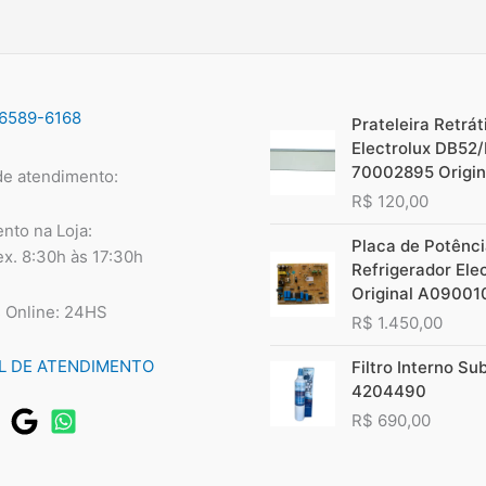
96589-6168
Prateleira Retráti
Electrolux DB52
70002895 Origin
de atendimento:
R$
120,00
nto na Loja:
Placa de Potênc
ex. 8:30h às 17:30h
Refrigerador Ele
Original A09001
 Online: 24HS
R$
1.450,00
L DE ATENDIMENTO
Filtro Interno Su
4204490
R$
690,00