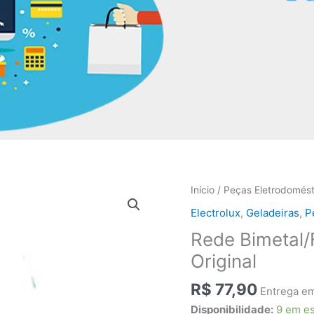
Início
/
Peças Eletrodomést
Electrolux
,
Geladeiras
,
P
Rede Bimetal/
Original
R$
77,90
Entrega em
Disponibilidade:
9 em e