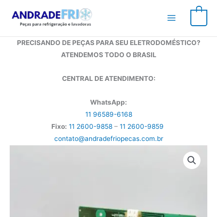
Ir
para
0
o
conteúdo
PRECISANDO DE PEÇAS PARA SEU ELETRODOMÉSTICO?
ATENDEMOS TODO O BRASIL
CENTRAL DE ATENDIMENTO:
WhatsApp:
11 96589-6168
Fixo:
11 2600-9858
–
11 2600-9859
contato@andradefriopecas.com.br