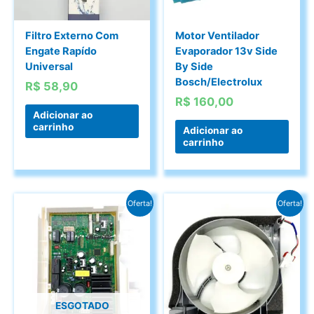
Filtro Externo Com
Motor Ventilador
Engate Rapído
Evaporador 13v Side
Universal
By Side
Bosch/Electrolux
R$
58,90
R$
160,00
Adicionar ao
carrinho
Adicionar ao
carrinho
Oferta!
Oferta!
ESGOTADO