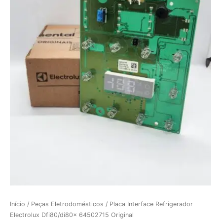
Início
/
Peças Eletrodomésticos
/ Placa Interface Refrigerador
Electrolux Dfi80/di80x 64502715 Original