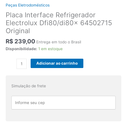
Peças Eletrodomésticos
Placa Interface Refrigerador
Electrolux Dfi80/di80x 64502715
Original
R$
239,00
Entrega em todo o Brasil
Disponibilidade:
1 em estoque
Placa
Adicionar ao carrinho
Interface
Refrigerador
Electrolux
Simulação de frete
Dfi80/di80x
64502715
Original
quantidade