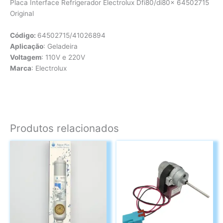
Placa Interface Refrigerador Electrolux Dfi80/di80x 64502715
Original
Código:
64502715/41026894
Aplicação
: Geladeira
Voltagem
: 110V e 220V
Marca
: Electrolux
Produtos relacionados