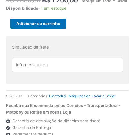
R$
1.300,00
R$
1.200,00
Entrega em todo o Brasil
preço
preço
Disponibilidade:
1 em estoque
original
atual
era:
é:
Placa
Adicionar ao carrinho
R$ 1.300,00.
R$ 1.200,00.
Eletrônica
Electrolux
Lse11
Simulação de frete
PRPSSW7d42
Original
220v
quantidade
SKU:
793
Categorias:
Electrolux
,
Máquinas de Lavar e Secar
Receba sua Encomenda pelos Correios - Transportadora -
Motoboy ou Retire em nossa Loja
Garantia de devolução do dinheiro sem risco!
Garantia de Entrega
Pagamentos seguros