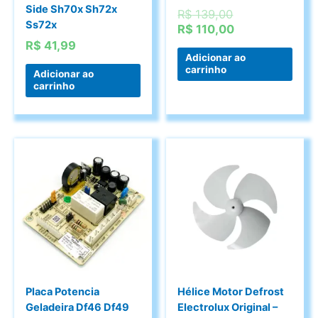
Side Sh70x Sh72x
O
R$
139,00
Ss72x
preço
O
R$
110,00
original
preço
R$
41,99
era:
atual
Adicionar ao
carrinho
R$ 139,00.
é:
Adicionar ao
carrinho
R$ 110,00.
Placa Potencia
Hélice Motor Defrost
Geladeira Df46 Df49
Electrolux Original –