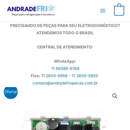
Ir
para
0
o
conteúdo
PRECISANDO DE PEÇAS PARA SEU ELETRODOMÉSTICO?
ATENDEMOS TODO O BRASIL
CENTRAL DE ATENDIMENTO:
WhatsApp:
11 96589-6168
Fixo:
11 2600-9858
–
11 2600-9859
contato@andradefriopecas.com.br
Oferta!