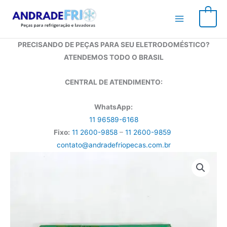
Ir
para
0
o
conteúdo
PRECISANDO DE PEÇAS PARA SEU ELETRODOMÉSTICO?
ATENDEMOS TODO O BRASIL
CENTRAL DE ATENDIMENTO:
WhatsApp:
11 96589-6168
Fixo:
11 2600-9858
–
11 2600-9859
contato@andradefriopecas.com.br