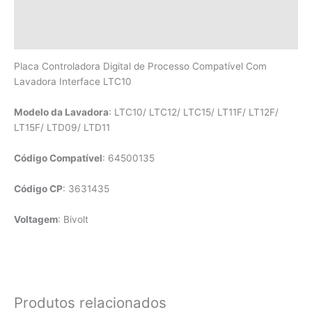
Informação adicional
Avaliações (0)
Placa Controladora Digital de Processo Compatível Com
Lavadora Interface LTC10
Modelo da Lavadora
: LTC10/ LTC12/ LTC15/ LT11F/ LT12F/
LT15F/ LTD09/ LTD11
Código Compatível
: 64500135
Código CP
: 3631435
Voltagem
: Bivolt
Produtos relacionados