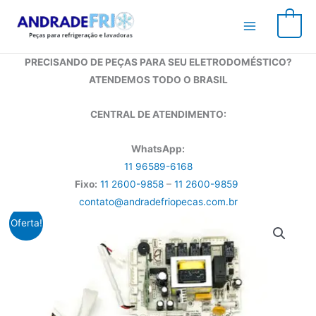
Ir
para
0
o
conteúdo
PRECISANDO DE PEÇAS PARA SEU ELETRODOMÉSTICO?
ATENDEMOS TODO O BRASIL
CENTRAL DE ATENDIMENTO:
WhatsApp:
11 96589-6168
Fixo:
11 2600-9858
–
11 2600-9859
contato@andradefriopecas.com.br
Oferta!