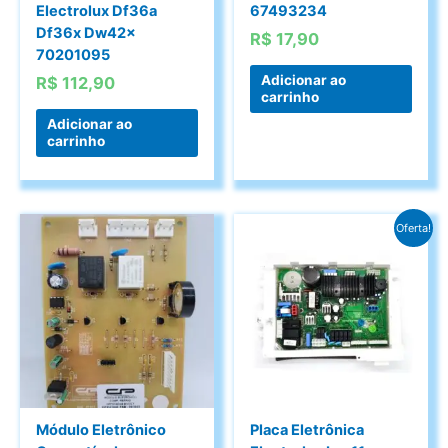
Electrolux Df36a
67493234
Df36x Dw42x
R$
17,90
70201095
Adicionar ao
R$
112,90
carrinho
Adicionar ao
carrinho
Oferta!
Módulo Eletrônico
Placa Eletrônica