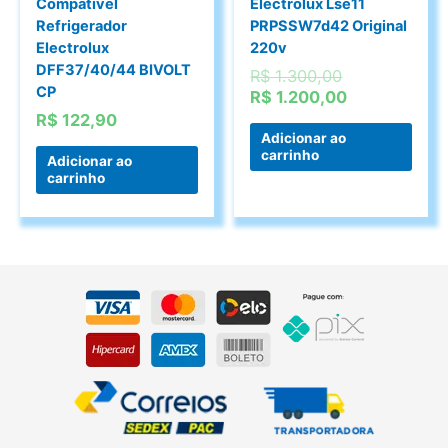
Compatível
Electrolux Lse11
Refrigerador
PRPSSW7d42 Original
Electrolux
220v
DFF37/40/44 BIVOLT
O
R$
1.300,00
CP
preço
O
R$
1.200,00
original
preço
R$
122,90
era:
atual
Adicionar ao
carrinho
R$ 1.300,00.
é:
Adicionar ao
carrinho
R$ 1.200,00