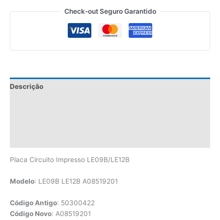
Check-out Seguro Garantido
Descrição
Informação adicional
Especificações
Avaliações (0)
Placa Circuito Impresso LE09B/LE12B
Modelo
: LE09B LE12B A08519201
Código Antigo
: 50300422
Código Novo
: A08519201