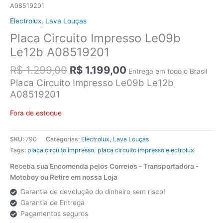
A08519201
Electrolux
,
Lava Louças
Placa Circuito Impresso Le09b
Le12b A08519201
O
O
R$
1.299,00
R$
1.199,00
Entrega em todo o Brasil
preço
preço
Placa Circuito Impresso Le09b Le12b
original
atual
A08519201
era:
é:
R$ 1.299,00.
R$ 1.199,00.
Fora de estoque
SKU:
790
Categorias:
Electrolux
,
Lava Louças
Tags:
placa circuito impresso
,
placa circuito impresso electrolux
Receba sua Encomenda pelos Correios - Transportadora -
Motoboy ou Retire em nossa Loja
Garantia de devolução do dinheiro sem risco!
Garantia de Entrega
Pagamentos seguros