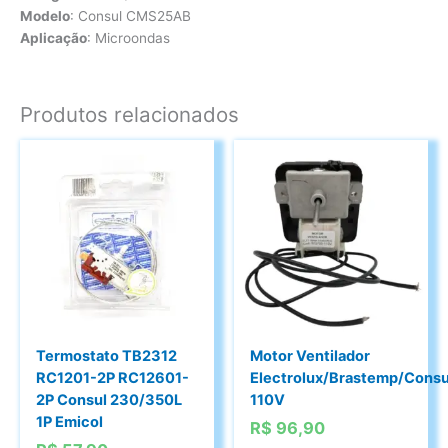
Modelo
: Consul CMS25AB
Aplicação
: Microondas
Produtos relacionados
Termostato TB2312
Motor Ventilador
RC1201-2P RC12601-
Electrolux/Brastemp/Cons
2P Consul 230/350L
110V
1P Emicol
R$
96,90