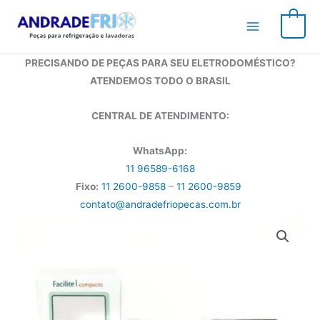
Ir
para
0
o
conteúdo
PRECISANDO DE PEÇAS PARA SEU ELETRODOMÉSTICO?
ATENDEMOS TODO O BRASIL
CENTRAL DE ATENDIMENTO:
WhatsApp:
11 96589-6168
Fixo:
11 2600-9858
–
11 2600-9859
contato@andradefriopecas.com.br