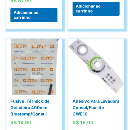
R$
57,90
Adicionar ao
carrinho
Adicionar ao
carrinho
Fusível Térmico de
Adesivo Para Lavadora
Geladeira 400mm
Consul/Facilite
Brastemp/Consul
CWE10
R$
19,90
R$
16,00