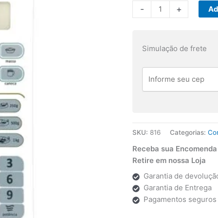
Membrana
-
+
Ad
Consul
CMA20
quantidade
Simulação de frete
SKU:
816
Categorias:
Co
Receba sua Encomenda p
Retire em nossa Loja
Garantia de devolução
Garantia de Entrega
Pagamentos seguros