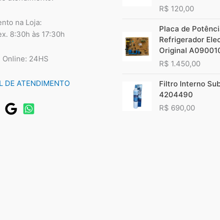
R$
120,00
nto na Loja:
Placa de Potênc
ex. 8:30h às 17:30h
Refrigerador Ele
Original A09001
 Online: 24HS
R$
1.450,00
L DE ATENDIMENTO
Filtro Interno Su
4204490
R$
690,00