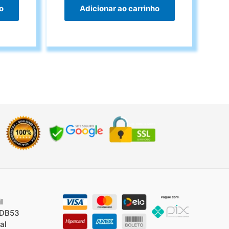
o
Adicionar ao carrinho
l
/DB53
al