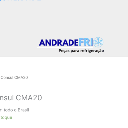
 Consul CMA20
nsul CMA20
m todo o Brasil
stoque