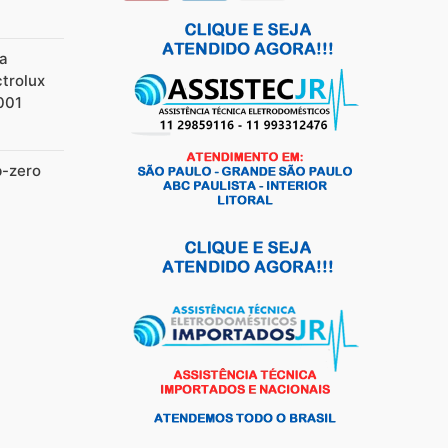
ia
ctrolux
001
b-zero