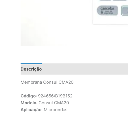
Descrição
Informação adicional
Avaliações (0)
Membrana Consul CMA20
Código
: 924656/B19B152
Modelo
: Consul CMA20
Aplicação
: Microondas