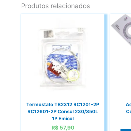
Produtos relacionados
Termostato TB2312 RC1201-2P
Ad
RC12601-2P Consul 230/350L
Co
1P Emicol
R$
57,90