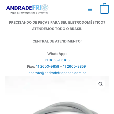
Ir
para
0
o
conteúdo
PRECISANDO DE PEÇAS PARA SEU ELETRODOMÉSTICO?
ATENDEMOS TODO O BRASIL
CENTRAL DE ATENDIMENTO:
WhatsApp:
11 96589-6168
Fixo:
11 2600-9858
–
11 2600-9859
contato@andradefriopecas.com.br