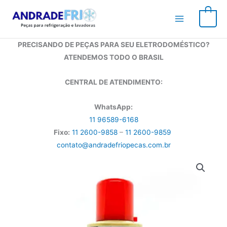
Ir
para
0
o
conteúdo
PRECISANDO DE PEÇAS PARA SEU ELETRODOMÉSTICO?
ATENDEMOS TODO O BRASIL
CENTRAL DE ATENDIMENTO:
WhatsApp:
11 96589-6168
Fixo:
11 2600-9858
–
11 2600-9859
contato@andradefriopecas.com.br