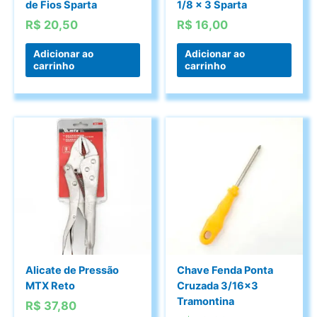
de Fios Sparta
1/8 x 3 Sparta
R$
20,50
R$
16,00
Adicionar ao
Adicionar ao
carrinho
carrinho
Alicate de Pressão
Chave Fenda Ponta
MTX Reto
Cruzada 3/16×3
Tramontina
R$
37,80