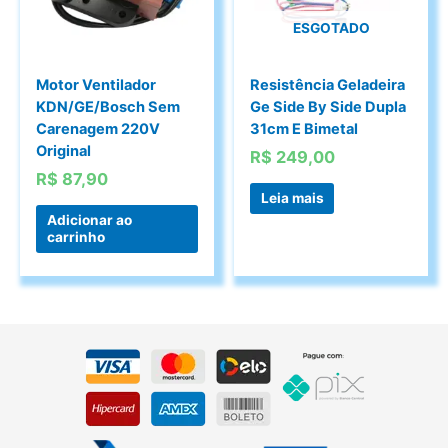
ESGOTADO
Motor Ventilador
Resistência Geladeira
KDN/GE/Bosch Sem
Ge Side By Side Dupla
Carenagem 220V
31cm E Bimetal
Original
R$
249,00
R$
87,90
Leia mais
Adicionar ao
carrinho