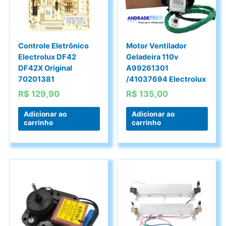
Controle Eletrônico
Motor Ventilador
Electrolux DF42
Geladeira 110v
DF42X Original
A99261301
70201381
/41037694 Electrolux
R$
129,90
R$
135,00
Adicionar ao
Adicionar ao
carrinho
carrinho