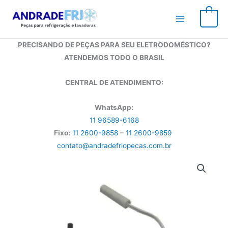
Ir
para
0
o
conteúdo
PRECISANDO DE PEÇAS PARA SEU ELETRODOMÉSTICO?
ATENDEMOS TODO O BRASIL
CENTRAL DE ATENDIMENTO:
WhatsApp:
11 96589-6168
Fixo:
11 2600-9858
–
11 2600-9859
contato@andradefriopecas.com.br