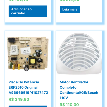
original
preço
era:
atual
Adicionar ao
Leia mais
carrinho
R$ 150,00.
é:
R$ 133,00.
Placa De Potência
Motor Ventilador
ERF2510 Original
Completo
A96969519/41027472
Continental/GE/Bosch
110V
R$
349,90
R$
110,00