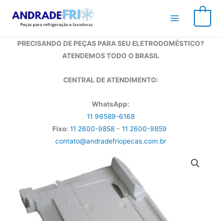
Ir
para
0
o
conteúdo
PRECISANDO DE PEÇAS PARA SEU ELETRODOMÉSTICO?
ATENDEMOS TODO O BRASIL
CENTRAL DE ATENDIMENTO:
WhatsApp:
11 96589-6168
Fixo:
11 2600-9858
–
11 2600-9859
contato@andradefriopecas.com.br