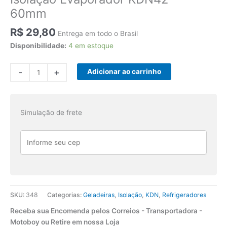
60mm
R$
29,80
Entrega em todo o Brasil
Disponibilidade:
4 em estoque
Isolação
-
+
Adicionar ao carrinho
Evaporador
KDN42
-
Simulação de frete
60mm
quantidade
SKU:
348
Categorias:
Geladeiras
,
Isolação
,
KDN
,
Refrigeradores
Receba sua Encomenda pelos Correios - Transportadora -
Motoboy ou Retire em nossa Loja