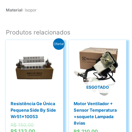
Material
: Isopor
Produtos relacionados
Oferta!
ESGOTADO
Resistência Ge Única
Motor Ventilador +
Pequena Side By Side
Sensor Temperatura
Wr51x10053
+soquete Lampada
8vias
O
R$
150,00
preço
O
R$
133,00
R$
210,00