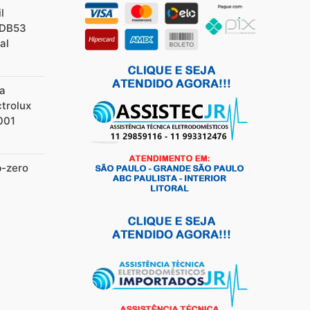
l
/DB53
al
ia
ctrolux
001
b-zero