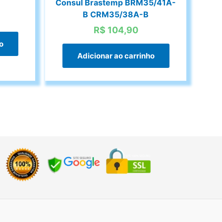
Consul Brastemp BRM35/41A-
B CRM35/38A-B
R$
104,90
o
Adicionar ao carrinho