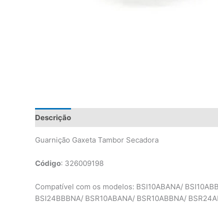
Descrição
Informação adicional
Avaliações (0)
Guarnição Gaxeta Tambor Secadora
Código
: 326009198
Compatível com os modelos: BSI10ABANA/ BSI10A
BSI24BBBNA/ BSR10ABANA/ BSR10ABBNA/ BSR24