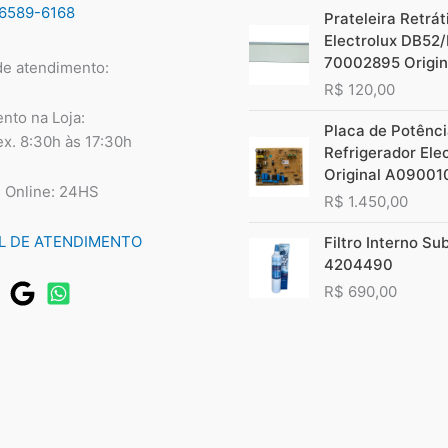
96589-6168
Prateleira Retráti
Electrolux DB52
70002895 Origin
de atendimento:
R$
120,00
nto na Loja:
Placa de Potênc
ex. 8:30h às 17:30h
Refrigerador Ele
Original A09001
 Online: 24HS
R$
1.450,00
L DE ATENDIMENTO
Filtro Interno Su
4204490
R$
690,00