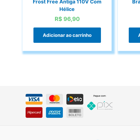
Frost Free Antiga 110V Com
Br
Hélice
R$
96,90
Adicionar ao carrinho