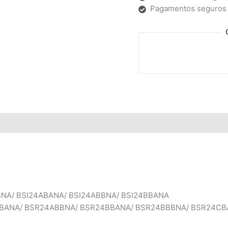
Pagamentos seguros
BBNA/ BSI24ABANA/ BSI24ABBNA/ BSI24BBANA
ABANA/ BSR24ABBNA/ BSR24BBANA/ BSR24BBBNA/ BSR24CB