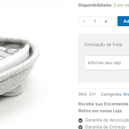
Disponibilidade:
2 em e
Guarnição
-
+
Ad
Gaxeta
Tambor
Secadora
Simulação de frete
Brastemp
Ative
Compacta
Bsr
Bsi
Bsx
quantidade
SKU:
341
Categorias:
Br
Receba sua Encomenda p
Retire em nossa Loja
Garantia de devolução
Garantia de Entrega