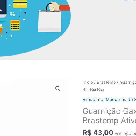
Início
/
Brastemp
/ Guarniç
Bsr Bsi Bsx
Brastemp
,
Máquinas de 
Guarnição Ga
Brastemp Ativ
R$
43,00
Entrega e