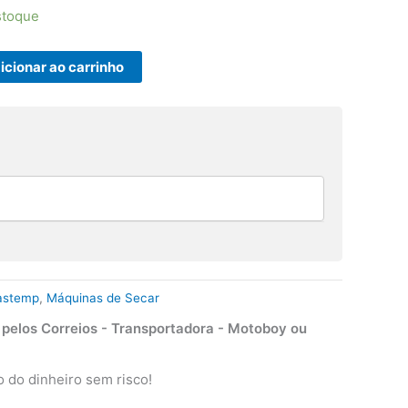
stoque
icionar ao carrinho
astemp
,
Máquinas de Secar
elos Correios - Transportadora - Motoboy ou
 do dinheiro sem risco!