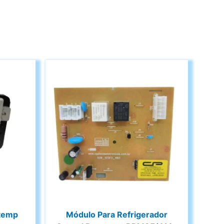
stemp
Módulo Para Refrigerador