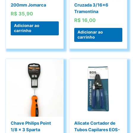
200mm Jomarca
Cruzada 3/16×6
Tramontina
R$
35,90
R$
16,00
Adicionar ao
carrinho
Adicionar ao
carrinho
Chave Philips Point
Alicate Cortador de
1/8 x 3 Sparta
Tubos Capilares EOS-