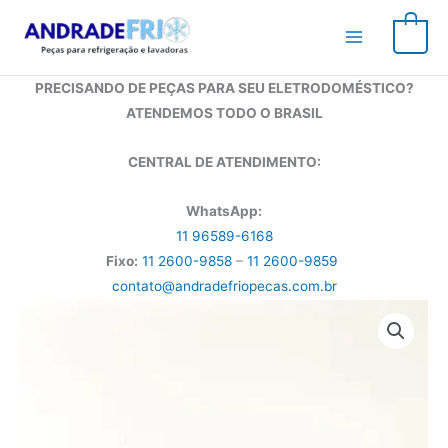
Ir
para
0
o
conteúdo
PRECISANDO DE PEÇAS PARA SEU ELETRODOMÉSTICO?
ATENDEMOS TODO O BRASIL
CENTRAL DE ATENDIMENTO:
WhatsApp:
11 96589-6168
Fixo:
11 2600-9858
–
11 2600-9859
contato@andradefriopecas.com.br