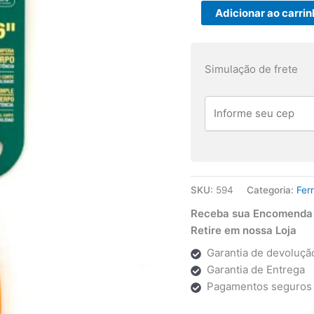
Alicate
Adicionar ao carri
de
Corte
Diagonal
Simulação de frete
6''
Sata
quantidade
SKU:
594
Categoria:
Fer
Receba sua Encomenda p
Retire em nossa Loja
Garantia de devolução
Garantia de Entrega
Pagamentos seguros