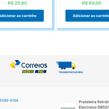
R$
25,80
R$
60,00
Adicionar ao carrinho
Adicionar ao carrinh
96589-6168
Prateleira Retráti
Electrolux DB52