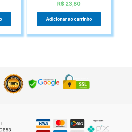
R$
23,80
o
Adicionar ao carrinho
l
/DB53