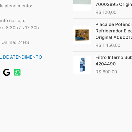
70002895 Origin
de atendimento:
R$
120,00
nto na Loja:
Placa de Potênc
ex. 8:30h às 17:30h
Refrigerador Ele
Original A09001
 Online: 24HS
R$
1.450,00
L DE ATENDIMENTO
Filtro Interno Su
4204490
R$
690,00