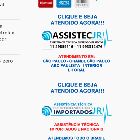
al
ia
ctrolux
001
b-zero