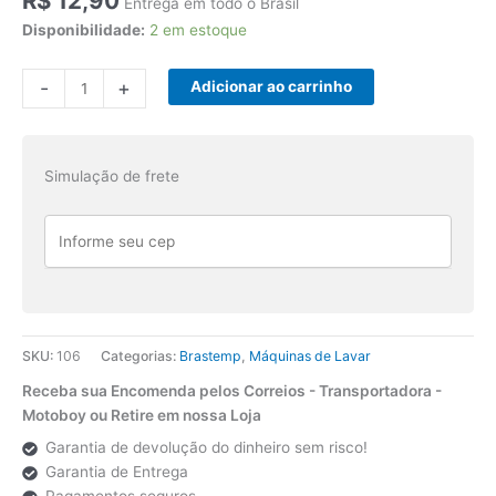
R$
12,90
Entrega em todo o Brasil
Disponibilidade:
2 em estoque
Adesivo
-
+
Adicionar ao carrinho
Para
Lavadora
Brastemp
Simulação de frete
BWL11A
Active
quantidade
SKU:
106
Categorias:
Brastemp
,
Máquinas de Lavar
Receba sua Encomenda pelos Correios - Transportadora -
Motoboy ou Retire em nossa Loja
Garantia de devolução do dinheiro sem risco!
Garantia de Entrega