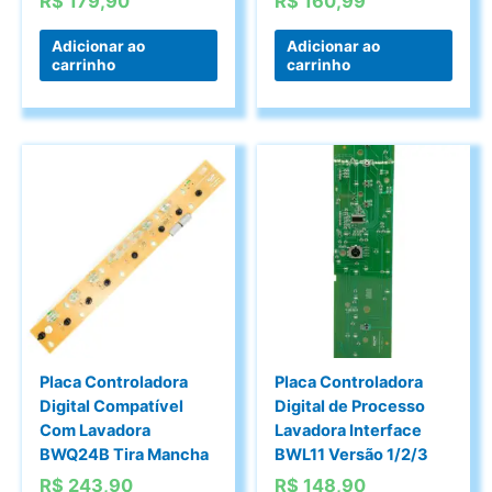
R$
179,90
R$
160,99
Adicionar ao
Adicionar ao
carrinho
carrinho
Placa Controladora
Placa Controladora
Digital Compatível
Digital de Processo
Com Lavadora
Lavadora Interface
BWQ24B Tira Mancha
BWL11 Versão 1/2/3
R$
243,90
R$
148,90