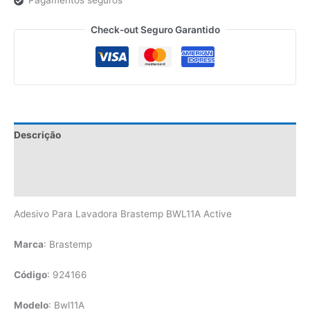
Pagamentos seguros
Check-out Seguro Garantido
Descrição
Informação adicional
Avaliações (0)
Adesivo Para Lavadora Brastemp BWL11A Active
Marca
: Brastemp
Código
: 924166
Modelo
: Bwl11A