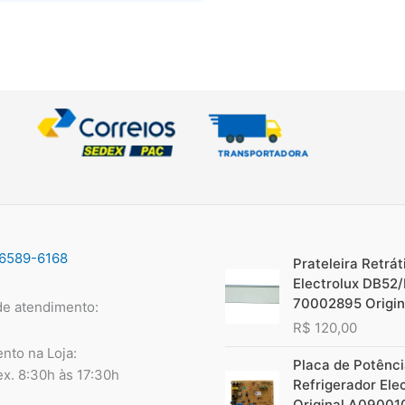
96589-6168
Prateleira Retráti
Electrolux DB52
70002895 Origin
de atendimento:
R$
120,00
nto na Loja:
Placa de Potênc
ex. 8:30h às 17:30h
Refrigerador Ele
Original A09001