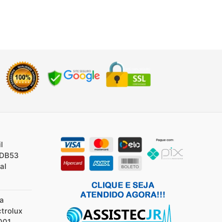
l
/DB53
al
ia
ctrolux
001