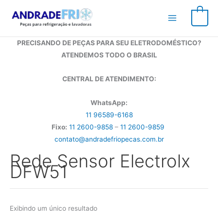
Ir
para
0
o
conteúdo
PRECISANDO DE PEÇAS PARA SEU ELETRODOMÉSTICO?
ATENDEMOS TODO O BRASIL
CENTRAL DE ATENDIMENTO:
WhatsApp:
11 96589-6168
Fixo:
11 2600-9858
–
11 2600-9859
contato@andradefriopecas.com.br
Rede Sensor Electrolx
DFW51
Exibindo um único resultado