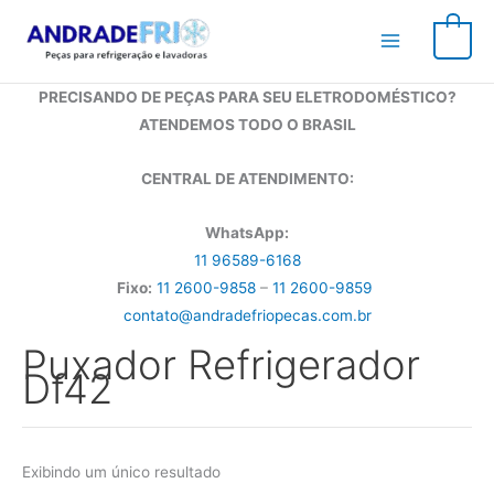
Ir
para
0
o
conteúdo
PRECISANDO DE PEÇAS PARA SEU ELETRODOMÉSTICO?
ATENDEMOS TODO O BRASIL
CENTRAL DE ATENDIMENTO:
WhatsApp:
11 96589-6168
Fixo:
11 2600-9858
–
11 2600-9859
contato@andradefriopecas.com.br
Puxador Refrigerador
Df42
Exibindo um único resultado