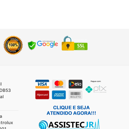
l
/DB53
al
ia
ctrolux
001