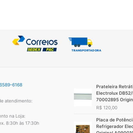
96589-6168
Prateleira Retráti
Electrolux DB52
70002895 Origin
de atendimento:
R$
120,00
nto na Loja:
Placa de Potênc
ex. 8:30h às 17:30h
Refrigerador Ele
Original A09001