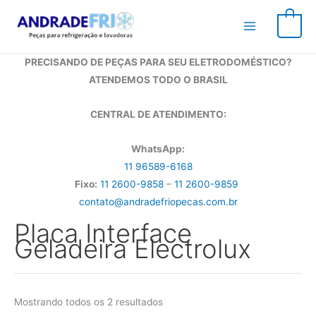
Ir
para
0
o
conteúdo
PRECISANDO DE PEÇAS PARA SEU ELETRODOMÉSTICO?
ATENDEMOS TODO O BRASIL
CENTRAL DE ATENDIMENTO:
WhatsApp:
11 96589-6168
Fixo:
11 2600-9858
–
11 2600-9859
contato@andradefriopecas.com.br
Placa Interface
Geladeira Electrolux
Mostrando todos os 2 resultados