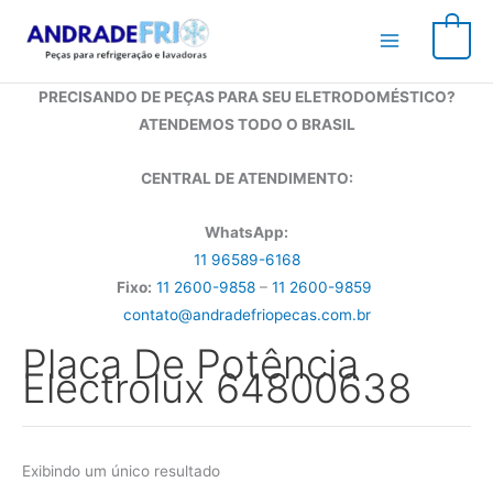
Ir
para
0
o
conteúdo
PRECISANDO DE PEÇAS PARA SEU ELETRODOMÉSTICO?
ATENDEMOS TODO O BRASIL
CENTRAL DE ATENDIMENTO:
WhatsApp:
11 96589-6168
Fixo:
11 2600-9858
–
11 2600-9859
contato@andradefriopecas.com.br
Placa De Potência
Electrolux 64800638
Exibindo um único resultado