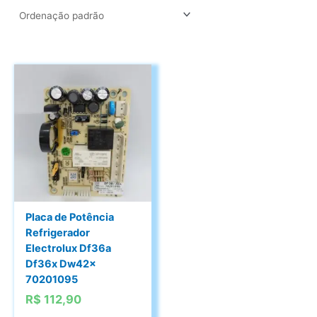
Placa de Potência
Refrigerador
Electrolux Df36a
Df36x Dw42x
70201095
R$
112,90