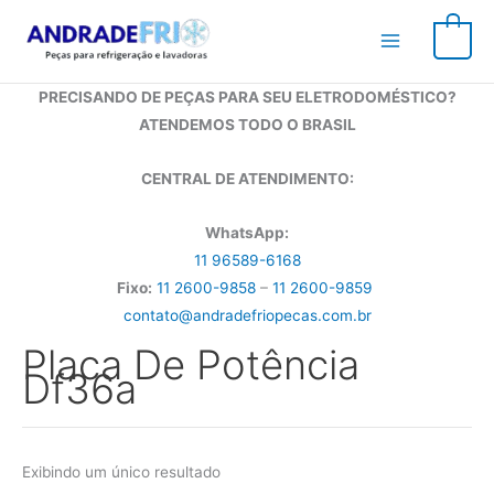
Ir
para
0
o
conteúdo
PRECISANDO DE PEÇAS PARA SEU ELETRODOMÉSTICO?
ATENDEMOS TODO O BRASIL
CENTRAL DE ATENDIMENTO:
WhatsApp:
11 96589-6168
Fixo:
11 2600-9858
–
11 2600-9859
contato@andradefriopecas.com.br
Placa De Potência
Df36a
Exibindo um único resultado